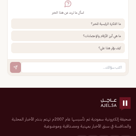
اسأل ما تريد عن هذا الخبر
ما الفكرة الرئيسية للخبر؟
ما هي أبرز الأرقام والإحصاءات؟
كيف يؤثر هذا علي؟
صحيفة إلكترونية سعودية تم تأسيسها عام 2007م تهتم بنشر الأخبار المحلية
والمنافسة في سبق الأخبار بمهنية ومصداقية وموضوعية