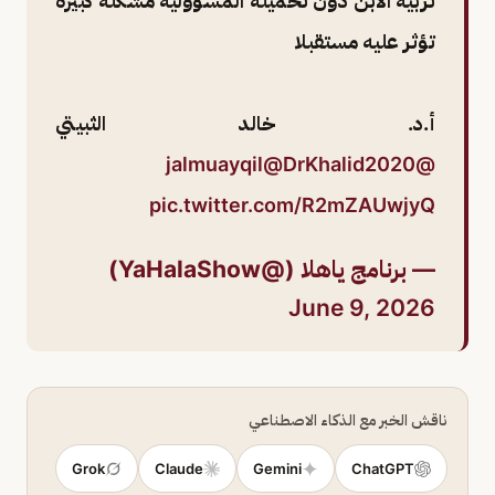
تربية الابن دون تحميله المسؤولية مشكلة كبيرة
تؤثر عليه مستقبلا
أ.د. خالد الثبيتي
@DrKhalid2020
@jalmuayqil
pic.twitter.com/R2mZAUwjyQ
— برنامج ياهلا (@YaHalaShow)
June 9, 2026
ناقش الخبر مع الذكاء الاصطناعي
Grok
Claude
Gemini
ChatGPT