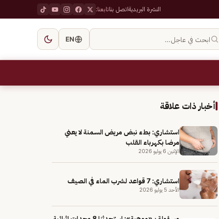
النشرة البريدية
اتصل بنا
تابعنا:
ابحث في عاجل…
EN
أخبار ذات علاقة
استشاري: بطء نبض مريض السمنة لا يعني
مرضا بكهرباء القلب
الإثنين 6 يوليو 2026
استشاري: 7 قواعد لشرب الماء في الصيف
الأحد 5 يوليو 2026
مسؤولة بـ «موهبة»: استحدثنا 8 وحدات إثرائية