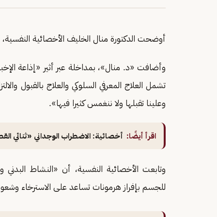
أوضحت الدكتورة منال الخليف الأخصائية النفسية، أبر
وأضافت «د. منال»، بمداخلة عبر أثير «إذاعة الإخب
تشمل العلاج المعرفي السلوكي والعلاج بالقبول والالتز
وعلينا تقبلها ولا ننغمس كثيرا فيها».
اقرأ أيضًا:
أخصائية: الاضطراب الوجداني «ثنائي القط
للجسم بإفراز هرمونات تساعد على الاسترخاء وشعور