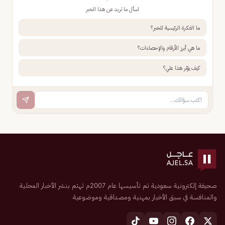
اسأل ما تريد عن هذا الخبر
ما الفكرة الرئيسية للخبر؟
ما هي أبرز الأرقام والإحصاءات؟
كيف يؤثر هذا علي؟
صحيفة إلكترونية سعودية تم تأسيسها عام 2007م تهتم بنشر الأخبار المحلية
والمنافسة في سبق الأخبار بمهنية ومصداقية وموضوعية