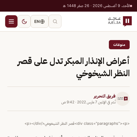
الأحد، 9 أغسطس 2026 · 26 صفر 1448 هـ
EN
منوعات
أعراض الإنذار المبكر تدل على قصر
النظر الشيخوخي
فريق التحرير
نُشر في
الإثنين 7 مارس 2022
·
9:42 ص
<div class="paragraphs"><p>قصر النظر الشيخوخي</p></div>