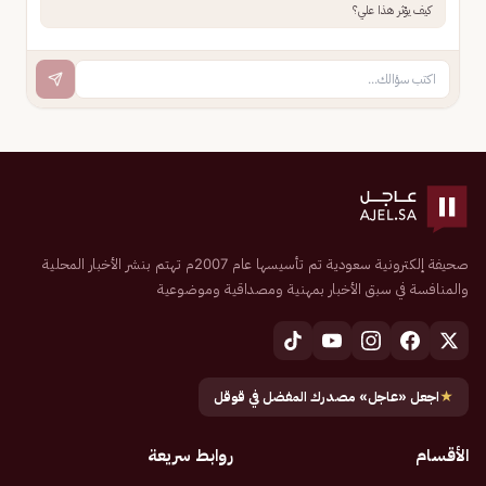
كيف يؤثر هذا علي؟
صحيفة إلكترونية سعودية تم تأسيسها عام 2007م تهتم بنشر الأخبار المحلية
والمنافسة في سبق الأخبار بمهنية ومصداقية وموضوعية
★
اجعل «عاجل» مصدرك المفضل في قوقل
الأقسام
روابط سريعة