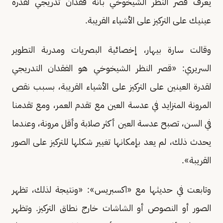
يعرف قصر النظر الشيخوخي بأنه فقدان تدريجي لقدرة
عينيك على التركيز على الأشياء القريبة.
وقالت سارة بيهار، إخصائية البصريات ومدربة التطوير
السريري: «قصر النظر الشيخوخي هو الفقدان التدريجي
لقدرة العينين على التركيز على الأشياء القريبة، بسبب نقص
المرونة المتزايد في عدسة العين مع تقدم العمر، ومع تقدمنا
في السن، تصبح عدسة العين أكثر صلابة وأقل مرونة، وعندما
يحدث ذلك، لم يعد بإمكانها تغيير شكلها للتركيز على الصور
القريبة».
وتابعت في حديثها مع «اكسبريس»: «ونتيجة لذلك، تظهر
الصور أو النصوص أو الشاشات خارج نطاق التركيز. وتظهر