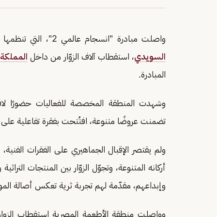
واصلت مبادرة "انسجام عالمي 2"، التي تنظمها
السويدي
، استقطاب آلاف الزوّار من داخل ‏
المملكة
‏المبادرة. ‏
وشهدت المنطقة المخصصة للفعاليات حضورًا لافتًا وت
تضمنت عروضًا متنوعة، افتُتحت بفقرة تفاعلية على ا
ولم يقتصر الإقبال الجماهيري على الفقرات الفنية
أركانه المتنوعة، وتجوّل الزوّار بين المنتجات الترا
وإبداعهم، مقدّمة لهم تجربة ثرية تعكس أصالة الم
وواصلت منطقة الأطعمة المصرية استقطاب الزوار 