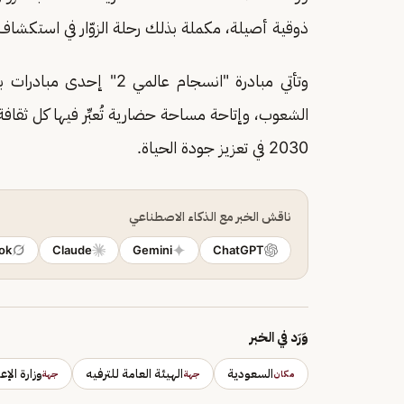
‏ذوقية أصيلة، مكملة بذلك رحلة الزوّار في استكشاف ال
وتأتي مبادرة "انسجام عالم
الشعوب، وإتاحة مساحة حضارية تُعبِّر فيها كل ‏ثقا
2030 ‏في تعزيز جودة الحياة.‏
ناقش الخبر مع الذكاء الاصطناعي
ok
Claude
Gemini
ChatGPT
وَرَد في الخبر
السعودية
الهيئة العامة للترفيه
وزارة الإ
مكان
جهة
جهة