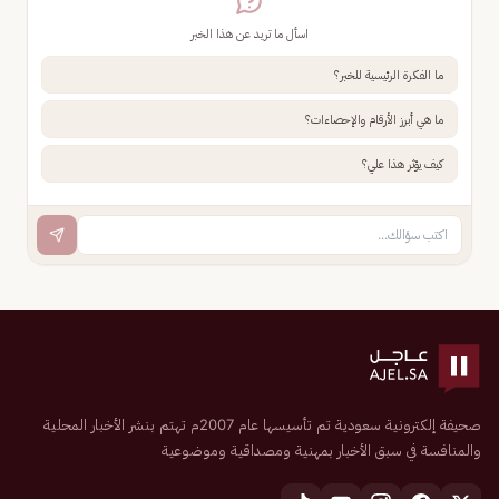
اسأل ما تريد عن هذا الخبر
ما الفكرة الرئيسية للخبر؟
ما هي أبرز الأرقام والإحصاءات؟
كيف يؤثر هذا علي؟
صحيفة إلكترونية سعودية تم تأسيسها عام 2007م تهتم بنشر الأخبار المحلية
والمنافسة في سبق الأخبار بمهنية ومصداقية وموضوعية