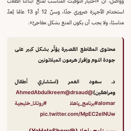
وواصل، أن «اختيار التوقيت المناسب لمنح أبنائنا الطلاب
استخدام الأجهزة ضروري جدًا، وسنّ 12 أو 13 عامًا يُعدّ
مناسبًا، ولا يجب أن يكون المنع بشكل مفاجئ».
محتوى المقاطع القصيرة يؤثّر بشكل كبير على
جودة النوم وإفراز هرمون الميلاتونين
د. سعود العمر (استشاري أطفال
ومراهقين)
@AhmedAbdulkreem
@drsaud
alomar
#برنامج_ياهلا
#روتانا_خليجية
pic.twitter.com/MpEC2eINUw
— برنامج ياهلا (@YaHalaShow)