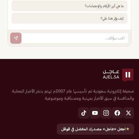
ما هي أبرز الأرقام والإحصاءات؟
كيف يؤثر هذا علي؟
صحيفة إلكترونية سعودية تم تأسيسها عام 2007م تهتم بنشر الأخبار المحلية
والمنافسة في سبق الأخبار بمهنية ومصداقية وموضوعية
★
اجعل «عاجل» مصدرك المفضل في قوقل