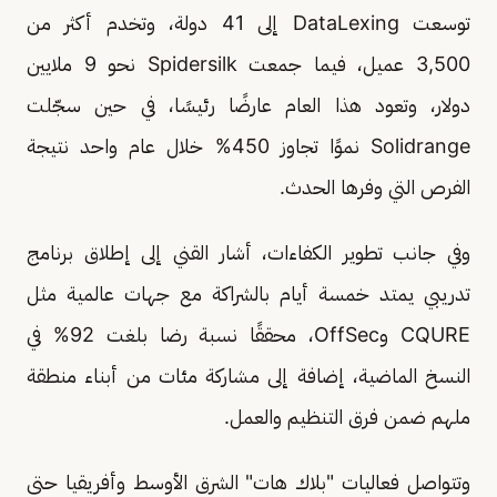
توسعت DataLexing إلى 41 دولة، وتخدم أكثر من
3,500 عميل، فيما جمعت Spidersilk نحو 9 ملايين
دولار، وتعود هذا العام عارضًا رئيسًا، في حين سجّلت
Solidrange نموًا تجاوز 450% خلال عام واحد نتيجة
الفرص التي وفرها الحدث.
وفي جانب تطوير الكفاءات، أشار القني إلى إطلاق برنامج
تدريبي يمتد خمسة أيام بالشراكة مع جهات عالمية مثل
CQURE وOffSec، محققًا نسبة رضا بلغت 92% في
النسخ الماضية، إضافة إلى مشاركة مئات من أبناء منطقة
ملهم ضمن فرق التنظيم والعمل.
وتتواصل فعاليات "بلاك هات" الشرق الأوسط وأفريقيا حتى