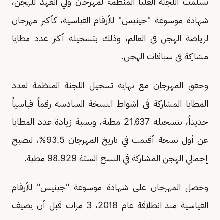
تسلمت اللجنة العليا المنظمة لمهرجان ولي العهد للهجن،
شهادة موسوعة "جينيس" للأرقام القياسية، كأكبر مهرجان
لرياضة الهجن في العالم، وذلك بتسجيله أكبر عدد مطايا
مشاركة في سباقات الهجن.
وحقق المهرجان مع نهاية تسجيل اللجنة المنظمة لعدد
المطايا المشاركة في أشواط النسخة السادسة رقماً قياسياً
جديداً، بتسجيله 21.637 مطية، ونسبة زيادة عدد المطايا
عن أول نسخة أقيمت في تاريخ المهرجان 93.5%، ليصبح
إجمالي الهجن المشاركة في النسخ الستة 98.929 مطية.
وحصل المهرجان على شهادة موسوعة "جينيس" للأرقام
القياسية منذ انطلاقة عام 2018، 3 مرات قبل أن يضيف