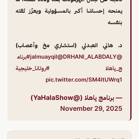
يمنحه إحساسًا أكبر بالمسؤولية ويعزّز ثقته
بنفسه
د. هاني العبدلي (استشاري مخ وأعصاب)
@jalmuayqil
@DRHANI_ALABDALY
#برنام
ج_ياهلا
#روتانا_خليجية
pic.twitter.com/SM4ltUWrq1
— برنامج ياهلا (@YaHalaShow)
November 29, 2025