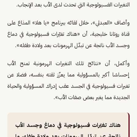
التغيرات الفسيولوجية التي تحدث لدى الأب بعد الإنجاب.
وأضاف «العبدلي»، خلال لقائه ببرنامج «يا هلا» المذاع على
قناة روتانا خليجية، أن «هناك تغيّرات فسيولوجية في دماغ
وجسد الأب ناتجة عن تبدّل الهرمونات بعد ولادة طفله».
وأكمل، أن «نتائج تلك التغيرات الهرمونية تمنح الأب
إحساسًا أكبر بالمسؤولية مما يعزّز ثقته بنفسه، فضلا عن
تغيرات فسيولوجية في الجسد عقب إدراك المسؤولية والحياة
الجديدة مما يغير بعض صفات الأب».
هناك تغيّرات فسيولوجية في دماغ وجسد الأب
ناتجة عن تبدّل الهرمونات بعد ولادة طفله، ما