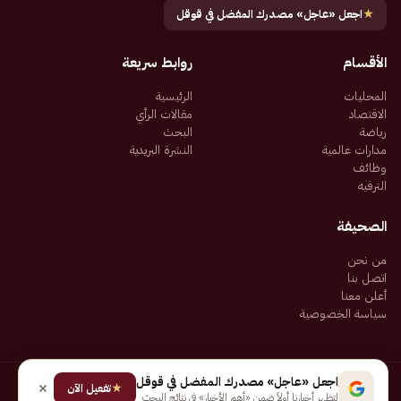
★
اجعل «عاجل» مصدرك المفضل في قوقل
الأقسام
روابط سريعة
المحليات
الرئيسية
الاقتصاد
مقالات الرأي
رياضة
البحث
مدارات عالمية
النشرة البريدية
وظائف
الترفيه
الصحيفة
من نحن
اتصل بنا
أعلن معنا
سياسة الخصوصية
اجعل «عاجل» مصدرك المفضل في قوقل
★
جميع الحقوق محفوظة لـ شركة إيجاز للنشر الإلكتروني المالكة لصحيفة عاجل
تفعيل الآن
لتظهر أخبارنا أولاً ضمن «أهم الأخبار» في نتائج البحث