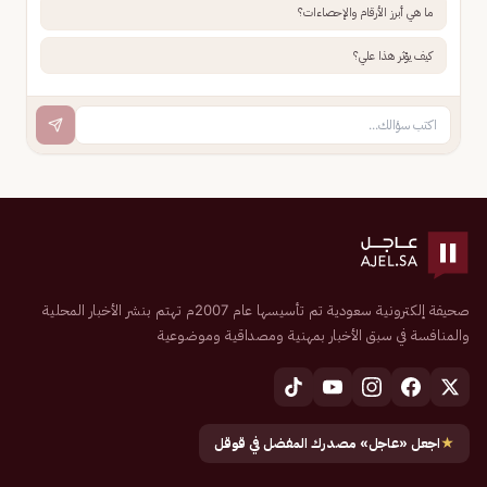
ما هي أبرز الأرقام والإحصاءات؟
كيف يؤثر هذا علي؟
صحيفة إلكترونية سعودية تم تأسيسها عام 2007م تهتم بنشر الأخبار المحلية
والمنافسة في سبق الأخبار بمهنية ومصداقية وموضوعية
★
اجعل «عاجل» مصدرك المفضل في قوقل