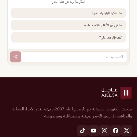
اسأل ما تريد عن هذا الخبر
ما الفكرة الرئيسية للخبر؟
ما هي أبرز الأرقام والإحصاءات؟
كيف يؤثر هذا علي؟
صحيفة إلكترونية سعودية تم تأسيسها عام 2007م تهتم بنشر الأخبار المحلية
والمنافسة في سبق الأخبار بمهنية ومصداقية وموضوعية