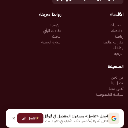
الأقسام
روابط سريعة
المحليات
الرئيسية
الاقتصاد
مقالات الرأي
رياضة
البحث
مدارات عالمية
النشرة البريدية
وظائف
الترفيه
الصحيفة
من نحن
اتصل بنا
أعلن معنا
سياسة الخصوصية
اجعل «عاجل» مصدرك المفضل في قوقل
★
جميع الحقوق محفوظة لـ شركة إيجاز للنشر الإلكتروني المالكة لصحيفة عاجل
تفعيل الآن
لتظهر أخبارنا أولاً ضمن «أهم الأخبار» في نتائج البحث
سياسة الخصوصية
شروط الاستخدام