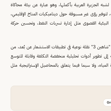
توأم رقمي لشبه الجزيرة العربية بأكملها، وهو عبارة عن بيئة محاكاة
ة، لتوفير رؤى غير مسبوقة حول ديناميكيات المناخ الإقليمي،
ث البيئية القصوى مثل إدارة تسربات النفط، وتحسين حركة
وإلى جانب علوم المناخ والبيانات، ستُحدث قدرات "شاهين 3" نقلة نوعية في تطبيقات الاستشعار عن بُعد، من
ية إلى تطوير أدوات تحليلية منخفضة التكلفة وقابلة للتوسع
المياه، ولا سيما فيما يتعلق بالمحاصيل الإستراتيجية مثل
Gr