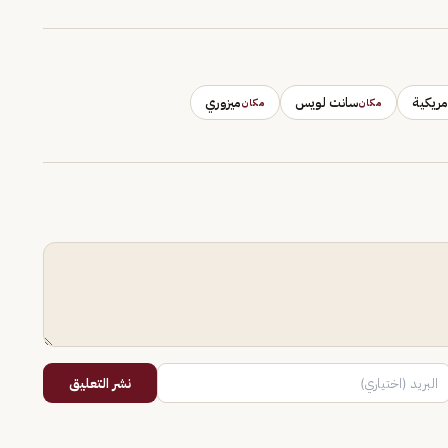
أمريكية
سانت لويس
ميزوري
مكان
مكان
نشر التعليق