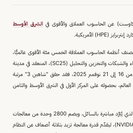
(كاوست) عن الحاسوب العملاق والأقوى في
الشرق الأوسط
تصنيفات موقع TOP500، الذي يصنف أنظمة الحاسوب العملاقة الخمس مئة الأقوى عالميًّا،
التخزين والتحليل (SC25)، المنعقد في مدينة
الأمريكية خلال الفترة من 16 إلى 21 نوفمبر 2025، فقد حقق "شاهين 3" مرتبة
عالم، بحصوله على المركز الأول في الشرق الأوسط والثامن
ويعتمد "شاهين 3" على نظام (HPE Cray EX) الذي يُبَرَّد مباشرة بالسائل، ويضم 2800 وحدة من معالجات
إنفيديا (NVIDIA GH200 Grace Hopper Superchip)، ليقدّم قدرة معالجة تزيد بثلاثة أضعاف عن النظام