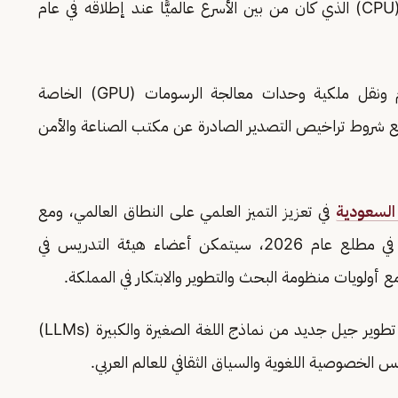
السابق المعتمد على وحدات المعالجات المركزية (CPU) الذي كان من بين الأسرع عالميًّا عند إطلاقه في عام
وأكملت كاوست في أكتوبر 2025 عملية استلام ونقل ملكية وحدات معالجة الرسومات (GPU) الخاصة
 بما يتوافق تمامًا مع شروط تراخيص التصدير الصادرة عن مكتب الصناعة والأمن
 السعودية
في تعزيز التميز العلمي على النطاق العالمي، ومع
بدء تشغيل القسم المخصص لمعالجات (GPU) في مطلع عام 2026، سيتمكن أعضاء هيئة التدريس في
ولويات منظومة البحث والتطوير والابتكار في المملكة.
ومن بين أبرز التطبيقات التي سيدعمها "شاهين 3" تطوير جيل جديد من نماذج اللغة الصغيرة والكبيرة (LLMs)
س الخصوصية اللغوية والسياق الثقافي للعالم العربي.