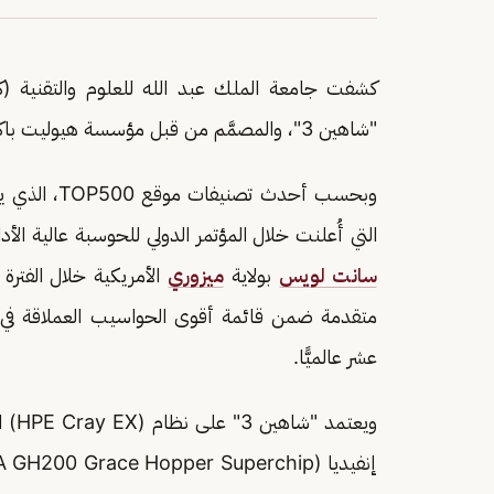
كشفت جامعة الملك عبد الله للعلوم والتقنية 
"شاهين 3"، والمصمَّم من قبل مؤسسة هيوليت باكارد إنتربرايز (HPE) الأمريكية.
وبحسب أحدث 
التي أُعلنت خلال المؤتمر الدولي للحوسبة عالية الأداء والشبكات و
سانت لويس
بولاية
ميزوري
متقدمة ضمن قائمة أقوى الحواسيب العملاقة في ال
عشر عالميًّا.