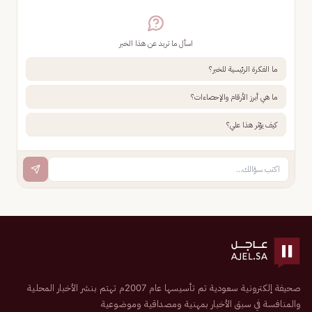
اسأل ما تريد عن هذا الخبر
ما الفكرة الرئيسية للخبر؟
ما هي أبرز الأرقام والإحصاءات؟
كيف يؤثر هذا علي؟
صحيفة إلكترونية سعودية تم تأسيسها عام 2007م تهتم بنشر الأخبار المحلية
والمنافسة في سبق الأخبار بمهنية ومصداقية وموضوعية