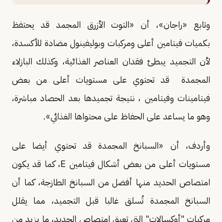
وتابع «راجان»، أن «التوت الأزرق المجمد قد يحتفظ
بكميات فيتامين أعلى ومركبات وبوليفينول مضادة للأكسدة،
لأن التجميد يبطئ فقدان العناصر الغذائية، وكذلك البازلاء
المجمدة قد تحتوي على مستويات أعلى من بعض
فيتامينات وفيتامين ، نتيجة تجميدها بعد الحصاد مباشرة،
وهو ما يساعد على الحفاظ على محتواها الغذائي».
وأردف، أن «السبانخ المجمدة قد تحتوي أيضا على
مستويات أعلى من بعض أشكال فيتامين E، كما قد يكون
امتصاص الحديد منها أفضل من السبانخ الطازجة، كما أن
السبانخ المجمدة تُسلق غالبا قبل التجميد، مما يقلل
مركبات "أوكسالات" التي تعيق امتصاص الحديد، ما يزيد من