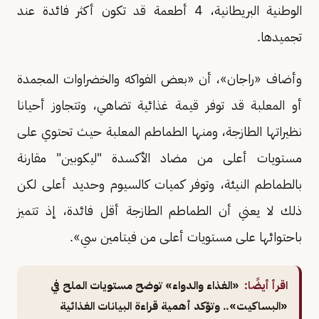
الوطنية البريطانية، 4 أطعمة قد تكون أكثر فائدة عند
تجميدها.
وأضاف «راجان»، أن «بعض الفواكه والخضراوات المجمدة
أو المعلبة قد توفر قيمة غذائية تضاهي، وتتجاوز أحيانا
نظيراتها الطازجة، ومنها الطماطم المعلبة حيث تحتوي على
مستويات أعلى من مضاد الأكسدة "ليكوبين" مقارنة
بالطماطم النيئة، وتوفر كميات كالسيوم وحديد أعلى لكن
ذلك لا يعني أن الطماطم الطازجة أقل فائدة، إذ تتميز
باحتوائها على مستويات أعلى من فيتامين سي».
اقرأ أيضًا:
«الغذاء والدواء» توضح مستويات الملح في
«البساكيت».. وتؤكد أهمية قراءة البيانات الغذائية