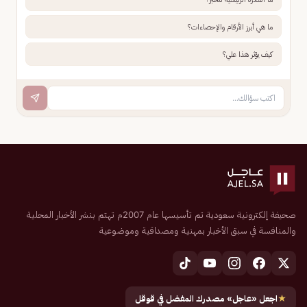
ما هي أبرز الأرقام والإحصاءات؟
كيف يؤثر هذا علي؟
صحيفة إلكترونية سعودية تم تأسيسها عام 2007م تهتم بنشر الأخبار المحلية
والمنافسة في سبق الأخبار بمهنية ومصداقية وموضوعية
★
اجعل «عاجل» مصدرك المفضل في قوقل