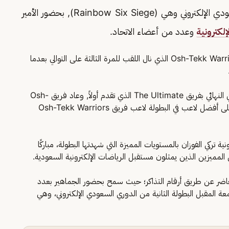
اختتمت أمس البطولة الأولى لبطولات الدوري السعودي الإلكتروني وهي (Rainbow Six Siege), بحضور الأمير
لكترونية
وعدد من أعضاء الاتحاد.
وكُرِّم اللاعبون والفريق الفائز بلقب البطولة وهو فريق Osh-Tekk Warriors الذي نال اللقب للمرة الثالثة على التوالي بعدما
ونال الفريق لقب النسخة الحالية بدون خسارة, إذ التقى في النهائي بفريق The Ultimate الذي تقدم أولاً, وعاد فريق Osh-
Tekk Warriors للتعادل ثم الفوز بنتيجة 7-5، وحصل على أفضل لاعب في البطولة لاعب فريق Osh-Tekk Warriors
ة تركي الفوزان بالمستويات المميزة التي شهدتها البطولة، مباركًا
 المميزين الذين يمثلون مستقبل الرياضات الإلكترونية السعودية.
لحاضر عن طريق أرقام التذاكر؛ حيث سمح بحضور الجماهير بعدد
ة المقبل البطولة الثانية من الدوري السعودي الإلكتروني، وهي