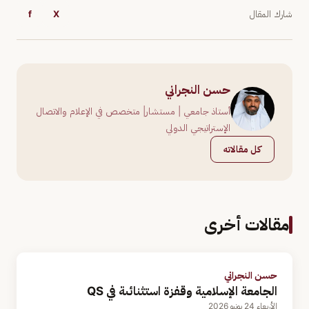
شارك المقال
X
f
حسن النجراني
أستاذ جامعي | مستشار| متخصص في الإعلام والاتصال
الإستراتيجي الدولي
كل مقالاته
مقالات أخرى
حسن النجراني
الجامعة الإسلامية وقفزة استثنائىة في QS
الأربعاء 24 يونيو 2026