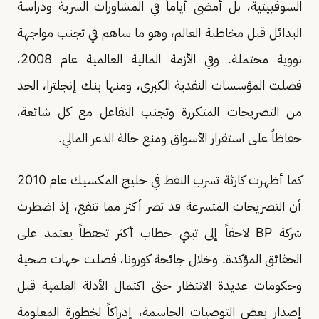
السوفييتية، بل أمضى أياماً في المشاورات السرية ودراسة
البدائل قبل مخاطبة العالم، وهو ما ساهم في تجنب مواجهة
نووية محتملة. وفي الأزمة المالية العالمية عام 2008،
فضلت المؤسسات النقدية الكبرى، ومنها بنك إنجلترا، الحد
من التصريحات المتكررة وتجنب التفاعل مع كل شائعة،
حفاظاً على استقرار الأسواق ومنع حالة الذعر المالي.
كما أظهرت كارثة تسرب النفط في خليج المكسيك عام 2010
أن التصريحات المتسرعة قد تضر أكثر مما تنفع، إذ اضطرت
شركة BP لاحقاً إلى تبني خطاب أكثر تحفظاً يعتمد على
الحقائق المؤكدة. وخلال جائحة كورونا، فضلت جهات صحية
وحكومات عديدة الانتظار حتى اكتمال الأدلة العلمية قبل
إصدار بعض التوصيات الحاسمة، إدراكاً لخطورة المعلومة