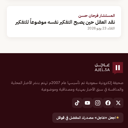
المستشار فرحان حسن
نقد العقل حين يصبح التفكير نفسه موضوعاً للتفكير
الثلاثاء 23 يونيو 2026
صحيفة إلكترونية سعودية تم تأسيسها عام 2007م تهتم بنشر الأخبار المحلية
والمنافسة في سبق الأخبار بمهنية ومصداقية وموضوعية
★
اجعل «عاجل» مصدرك المفضل في قوقل