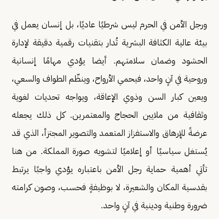
ورجل الأمن في الحرم ليس شرطيًا عاديًا، بل إنسان يعمل في
بيئة عالية الكثافة البشرية تُدار بتقنيات رقمية دقيقة لإدارة
الحشود وضمان سلامتهم. أيضا يؤدي مهامًا إنسانية
وروحية في آنٍ واحد، فيحمي الأرواح، وينظّم الطواف والسعي،
ويعين كبار السن وذوي الإعاقة، ويواجه تحديات لغوية
وثقافية من ملايين الحجاج والمعتمرين. كل ذلك يجعله
عرضةً للإرهاق والاستفزاز المتعمد والتصوير المجتزأ، الذي قد
يُستغل سياسيًا أو إعلاميًا لتشويه صورة المملكة. من هنا
تأتي أهمية حماية رجل الأمن باعتباره يؤدي واجبًا يرتبط
بقدسية المكان والشعيرة، لا بوظيفةٍ فحسب، وصون كرامته
ضرورة وطنية ودينية في آنٍ واحد.