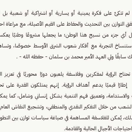
ية لم تتكئ على فكرة يمينية أو يسارية أو اشتراكية أو شعبية ب
 التوازن بين التحديث والحفاظ على القيم الأصيلة، مع مراعاة ا
 أي جزء من نسيج هذا الوطن؛ ما يجعلها مشروعًا وطنيًا يعكس 
تنساخ التجربة مع أفكار شعوب الشرق الأوسط خصوصًا، وتساهم
سابقًا ولي العهد الأمير محمد بن سلمان - حفظه الله - .
تاج الرؤية لمفكرين وفلاسفة يلعبون دورًا محوريًا في تعزيز ا
طارًا قيميًا يدعم أهداف الرؤية. إنهم يمتلكون القدرة على تحلي
 والاستدامة، وتعميق فهم التنمية بشكل إنساني وشامل، كما يمكنه
 والشعب من خلال التفكير النقدي والمنطقي، وتشجيع النقاش العام
لك، يُمكن للفلاسفة المساهمة في صياغة سياسات توازن بين التطور 
احتياجات الأجيال الحالية والقادمة.