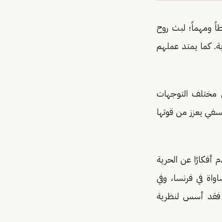
اً ومهماً؛ لبث روح
ية. كما يمتد عملهم
أفكارها من مختلف التوجهات
لسفي يعزز من قوتها
أفكارًا عن الحرية
واة في فرنسا، وفي
ز فقد أسس لنظرية