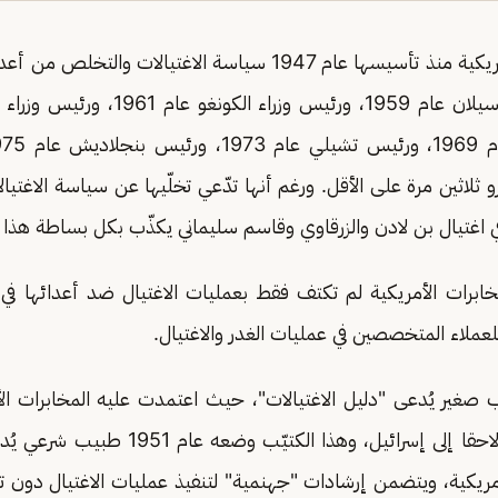
تبنت المخابرات الأمريكية منذ تأسيسها عام 1947 سياسة الاغتيالات 
 ثلاثين مرة على الأقل. ورغم أنها تدّعي تخلّيها عن سياسة الاغتيال
 اغتيال بن لادن والزرقاوي وقاسم سليماني يكذّب بكل بساطة هذا ا
ابرات الأمريكية لم تكتف فقط بعمليات الاغتيال ضد أعدائها ف
عملاء المتخصصين في عمليات الغدر والاغتيال.
ب صغير يُدعى "دليل الاغتيالات"، حيث اعتمدت عليه المخابرات الأ
قبل أن يتم تهريبه لاحقا إلى إسرائيل، وهذا ال
مريكية، ويتضمن إرشادات "جهنمية" لتنفيذ عمليات الاغتيال دون ترك