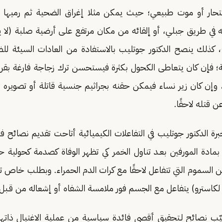
نتحار أو موت طبيعي؛ حيث يمكن مثلا إغراق الضحية ثم رميها فو
، كذلك ينصح الدكتور جوتليب بالاستفادة من العادات السيئة لل
ة؛ فإن كان يتعاطى الكحول بكثرة فيستحسن ترك زجاجة فارغة بقر
، وإن كان زير نساء فيمكن حقنه بجراثيم جنسية قاتلة أو تصويره
ن قتله لاحقًا.
ة الدكتور جوتليب في التفاعلات الكيميائية أتاحت تقديم نصائح فر
ادة المورفين بعـد تناول الخمر كي تظهر الوفاة كصدمة كحولية ح
من السموم التي تتفاعل لاحقًا مع كرات الدم الحمراء. وبطلب خاص ت
لكاسترو) يتفاعل مع الجسم فور ملامسة الشفاه أو إشعاله من قـبل
تيّب نصائح لـتحقيق أقصى فائدة سياسية من عملية الاغتيال ذا