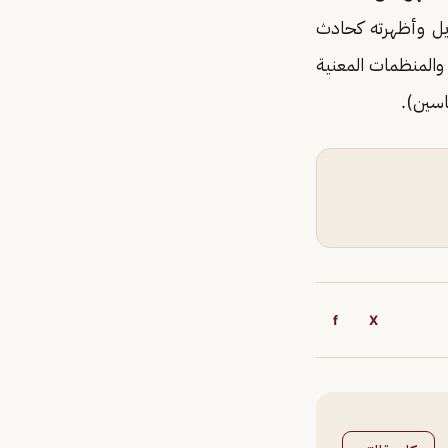
ويل وأظهرته كحادث
والمنظمات المعنية
اسين).
f
X