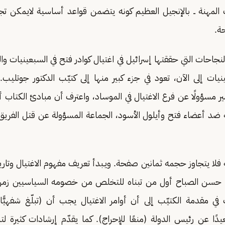
 المهنة ــ بالإنجيل العظيم كونه يتضمن قواعد أساسية لايمكن تج
ة.
النجاحات التي حققتها إسرائيل في اغتيال كوادر فتح في السبعينيات و
يات إلى الآن، تعود في جزء كبير منها إلى كتيّب الدكتور جوتليب. 
 مسؤولًا عن فرع الاغتيال في الموساد، واعترف أن مبادئ الكتاب أت
 ضد أعضاء فتح وأيلول الأسود، الجماعة المسؤولة عن قتل الفريق ا
ته فلا يتجاوز حجمه ثمانين صفحة. ويـبدأ تعريف مفهوم الاغتيال وتا
حسن الصباح أول من تبناه للتخلص من خصومه السياسيين زمن 
ي مقدمة الكتيّب إلى أن أوامر الاغتيال يجب أن (تبلّغ شفهيًّ
ًا عن رئيس الدولة (منعًا للإحراج). كما يقدّم إرشادات كثيرة لتن