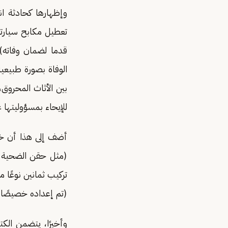
وإظهارها كحادثة ا
قدما لضمان وفاته)
الوفاة بصورة طبيعي
بين الأثاث المحروق
للإيحاء بمسؤوليتها ع
أضف إلى هذا أن خبر
(مثل حقن الضحية بم
تركيب ثمانين نوعًا 
(تم إعداده خصيصًا 
وأخيرًا، يتضمن الك