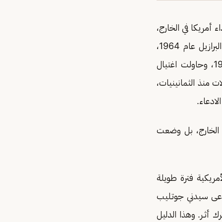
والتخلص من أعداء أمريكا في الخارج،
فقد اغتالت رئيس سيلان عام 1959، ورئيس وزراء الكونغو عام 1961، ورئيس وزراء البرازيل عام 1964،
ورئيس موزمبيق عام 1969، ورئيس تشيلي عام 1973، ورئيس بنجلاديش عام 1975، وحاولت اغتيال
ات منذ الثمانينيات،
لادعاء.
ي الخارج، بل وضعت
مريكية فترة طويلة
كتيّب وضعه عام 1951 طبيب شرعي يُدعى سيدني جوتـليب
 أثـر. وهذا الدليل