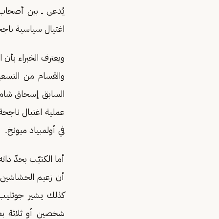
يُدعى ــ بين أصحاب
اغتيال سياسية ناجح
ويعترف الخبراء بأن 
والقسام من التسعين
السابق إسحاق شامير
عملية اغتيال ناجحة
في أولمبياد ميونخ.
أما الكتيّب بحدّ ذا
أن زعيم الحشاشين 
كذلك يشير جوتليب ف
شخصين أو ثلاثة بعيد