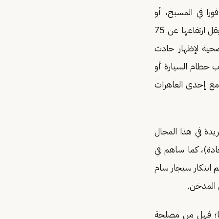
را في المسبح، أو
تعطيل مكابح سيارته في طريق جبلي، أو إلقائه من مكان مرتفع على أرضية صلبة (لا يقل ارتفاعها عن 75
ضحية لإظهار حادث
ب حطام السيارة أو
 مع إحدى العاهرات
يدة في هذا المجال
ادة)، كما ساهم في
م ابتكار سيجار سام
 المدخن.
تها؛ فهل من مصلحة