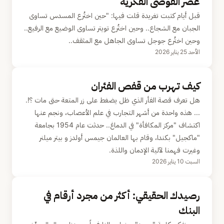
عصر الفوضى الفكرية
قبل أيام كتبت تغريدة قلت فيها: "حين اختُرع المسدس تساوى
الجبان مع الشجاع.. وحين اختُرع تويتر تساوى الوضيع مع الرفيع..
وحين اختُرع جوجل تساوى الجاهل مع المثقف..
الأحد 25 يناير 2026
كيف تهرب من قفص الفئران
هل تعرف قصة الفأر الذي ظل يضغط على زر المتعة حتى مات ؟!.
... هذه واحدة من أشهر التجارب في علم الأعصاب، ونجم عنها
اكتشاف "مركز المكافأة" في الدماغ.. حدثت عام 1954 بجامعة
"ماكجيل" بكندا، وقام بها العالمان جيمس أولدز و بيتر ميلنر
وغيرت فهمنا لآلية الإدمان واللذة.
السبت 10 يناير 2026
رصيدك الحقيقي: أكثر من مجرد أرقام في
البنك