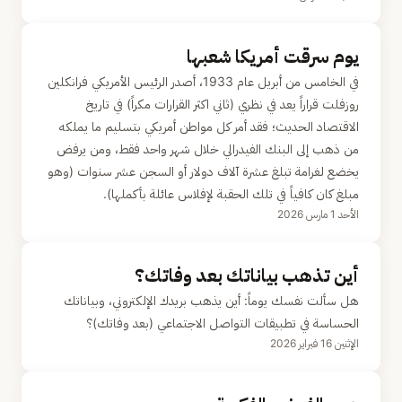
يوم سرقت أمريكا شعبها
في الخامس من أبريل عام 1933، أصدر الرئيس الأمريكي فرانكلين
روزفلت قراراً يعد في نظري (ثاني اكثر القرارات مكراً) في تاريخ
الاقتصاد الحديث؛ فقد أمر كل مواطن أمريكي بتسليم ما يملكه
من ذهب إلى البنك الفيدرالي خلال شهر واحد فقط، ومن يرفض
يخضع لغرامة تبلغ عشرة آلاف دولار أو السجن عشر سنوات (وهو
مبلغ كان كافياً في تلك الحقبة لإفلاس عائلة بأكملها).
الأحد 1 مارس 2026
أين تذهب بياناتك بعد وفاتك؟
هل سألت نفسك يوماً: أين يذهب بريدك الإلكتروني، وبياناتك
الحساسة في تطبيقات التواصل الاجتماعي (بعد وفاتك)؟
الإثنين 16 فبراير 2026