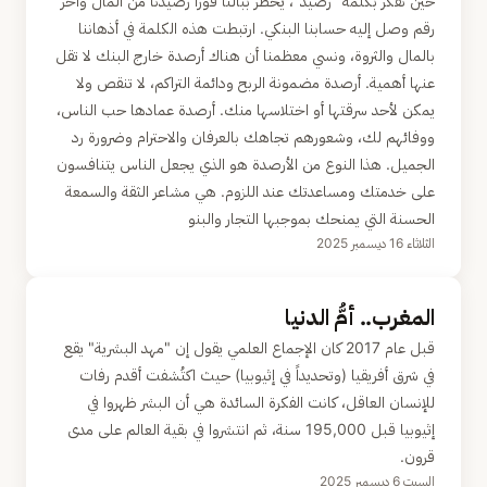
حين نفكر بكلمة "رصيد"، يخطر ببالنا فوراً رصيدنا من المال وآخر
رقم وصل إليه حسابنا البنكي. ارتبطت هذه الكلمة في أذهاننا
بالمال والثروة، ونسي معظمنا أن هناك أرصدة خارج البنك لا تقل
عنها أهمية. أرصدة مضمونة الربح ودائمة التراكم، لا تنقص ولا
يمكن لأحد سرقتها أو اختلاسها منك. أرصدة عمادها حب الناس،
ووفائهم لك، وشعورهم تجاهك بالعرفان والاحترام وضرورة رد
الجميل. هذا النوع من الأرصدة هو الذي يجعل الناس يتنافسون
على خدمتك ومساعدتك عند اللزوم. هي مشاعر الثقة والسمعة
الحسنة التي يمنحك بموجبها التجار والبنو
الثلاثاء 16 ديسمبر 2025
المغرب.. أمُّ الدنيا
قبل عام 2017 كان الإجماع العلمي يقول إن "مهد البشرية" يقع
في شرق أفريقيا (وتحديداً في إثيوبيا) حيث اكتُشفت أقدم رفات
للإنسان العاقل، كانت الفكرة السائدة هي أن البشر ظهروا في
إثيوبيا قبل 195,000 سنة، ثم انتشروا في بقية العالم على مدى
قرون.
السبت 6 ديسمبر 2025