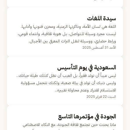
سيدة اللغات
اللغة هي لسان الأمة، وذاكرتها الزمنية، ومخزن فنونها وآدابها.
ليست مجرد وسيلة للـتواصل، بـل هوية ثقافية، وانتماء قومي،
ورابط حضاري، ووسيلة لنقـل التراث المعرفي بين الأجـيال.
الأحد 31 أغسطس 2025
السعودية في يوم التأسيس
ليس عـيباً أن تولد فقيراً، بل العيب أن تظل كذلك طيلة حياتك..
وليس ذنبك أن تولد في بيئة صعبة، ولكنك تتحمل مسؤولية
الاستسلام لقدرك وعدم محاولة تغـييره..
السبت 22 فبراير 2025
الجودة في مؤتمرها التاسع
ماذا يحدث حين تجتمع ثقافة الجـودة، مع الذكاء الاصطناعي