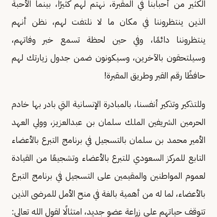
الكثير من أحبابنا في المقبرة، نهتم لهم كثيرًا، بينما الأحبة
الذين ينتظروننا في مكان ما لا نلتفت لهم، نظن أنهم
ينتظروننا دائمًا، وفي حين لحظة تسمع خبر وفاتهم،
وسيلتحقون بالآخرين، وسيكونون ضمن جدول زيارتك لهم
حافظًا رقم القبر وطريق المقبرة!
وللتذكير وتذكير أنفسنا، بالمبادرة الإنسانية التي بادر بها خادم
الحرمين الشريفين الملك سلمان بن عبدالعزيز، وولي العهد
الأمير محمد بن سلمان بالتسجيل في برنامج التبرع بالأعضاء
التابع للمركز السعودي للتبرع بالأعضاء وتشجيعًا من القيادة
لعموم المواطنين والمقيمين على التسجيل في برنامج التبرع
بالأعضاء، لما له من أهمية بالغة في منح الأمل للمرضى الذين
تتوقف حياتهم على زراعة عضو جديد، امتثالًا لقول الله تعالى: