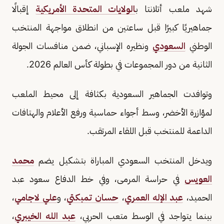
شهد ملعب أتلانتا ب
الولايات المتحدة الأمريكية
إقبالًا
جماهيريًا كبيرًا قبل ساعتين من انطلاق مواجهة المنتخب
الوطني
السعودي
ونظيره الإسباني، ضمن منافسات الجولة
الثانية من دور المجموعات في بطولة كأس العالم 2026.
وتوافدت الجماهير السعودية بكثافة إلى محيط الملعب
لمؤازرة الأخضر، وسط أجواء حماسية ورفع الأعلام والهتافات
الداعمة للمنتخب قبل اللقاء المرتقب.
ويدخل المنتخب السعودي المباراة بتشكيل يضم
محمد
العويس
في حراسة المرمى، وفي خط الدفاع سعود عبد
الحميد،
عبد الإله العمري
،
حسان تمبكتي
، و
علي لاجامي
،
بينما يتواجد في الوسط متعب الحربي،
عبد الله الخيبري
،