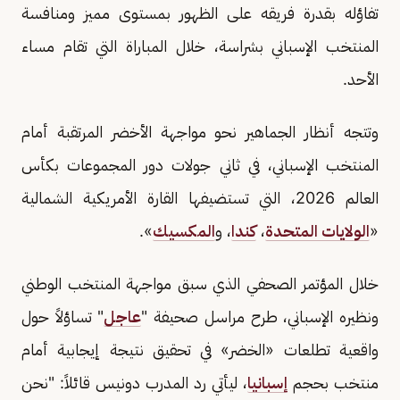
تفاؤله بقدرة فريقه على الظهور بمستوى مميز ومنافسة
المنتخب الإسباني بشراسة، خلال المباراة التي تقام مساء
الأحد.
وتتجه أنظار الجماهير نحو مواجهة الأخضر المرتقبة أمام
المنتخب الإسباني، في ثاني جولات دور المجموعات بكأس
العالم 2026، التي تستضيفها القارة الأمريكية الشمالية
«
الولايات المتحدة
،
كندا
، و
المكسيك
».
خلال المؤتمر الصحفي الذي سبق مواجهة المنتخب الوطني
ونظيره الإسباني، طرح مراسل صحيفة "
عاجل
" تساؤلاً حول
واقعية تطلعات «الخضر» في تحقيق نتيجة إيجابية أمام
منتخب بحجم
إسبانيا
، ليأتي رد المدرب دونيس قائلاً: "نحن