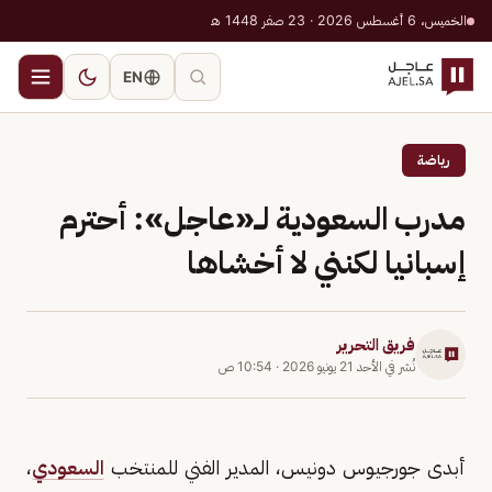
الخميس، 6 أغسطس 2026 · 23 صفر 1448 هـ
EN
رياضة
مدرب السعودية لــ«عاجل»: أحترم
إسبانيا لكنني لا أخشاها
فريق التحرير
نُشر في
الأحد 21 يونيو 2026
·
10:54 ص
أبدى جورجيوس دونيس، المدير الفني للمنتخب
السعودي
،