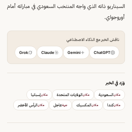
السيناريو ذاته الذي واجه المنتخب السعودي في مباراته أمام
أوروجواي.
ناقش الخبر مع الذكاء الاصطناعي
Grok
Claude
Gemini
ChatGPT
وَرَد في الخبر
السعودية
الولايات المتحدة
إسبانيا
مكان
مكان
مكان
كندا
المكسيك
عاجل
الرأس الأخضر
مكان
مكان
جهة
مكان