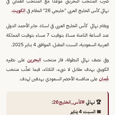
ضرب المنتخب البحريني موعداً مع المنتخب العُماني في
نهائي كأس الخليج العربي "خليجي 26" المقام في
الكويت
.
ويقام نهائي كأس الخليج العربي في استاد جابر الأحمد الدولي
عند الساعة الثامنة مساءً بتوقيت 7 مساء بتوقيت المملكة
العربية السعودية، السبت المقبل، الموافق 4 يناير 2025.
وفي نصف نهائي البطولة، فاز منتخب
البحرين
على نظيره
الكويتي بهدف مقابل لا شيء، الثلاثاء، فيما تغلّب منتخب
عُمان
على منافسه الأخضر السعودي بهدفين لهدف.
🏆 نهائي
#كأس_الخليج26
:
📅 السبت 4 يناير