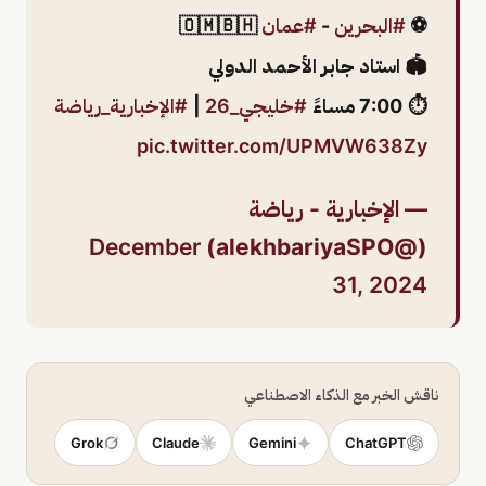
⚽️
#البحرين
-
#عمان
🇴🇲🇧🇭
🏟️ استاد جابر الأحمد الدولي
⏱️ 7:00 مساءً
#خليجي_26
|
#الإخبارية_رياضة
pic.twitter.com/UPMVW638Zy
— الإخبارية - رياضة
December
(@alekhbariyaSPO)
31, 2024
ناقش الخبر مع الذكاء الاصطناعي
Grok
Claude
Gemini
ChatGPT