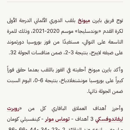
توج فريق بايرن
ميونخ
بلقب الدوري الألماني الدرجة الأولى
لكرة القدم «بوندسليجا» موسم 2020-2021، وذلك للمرة
التاسعة على التوالي، مستفيدًا من فوز بوروسيا دورتموند
على ضيفه لايبزج، بنتيجة 3-2، ضمن منافسات الجولة 32.
وأكد بايرن ميونخ أحقيته في الفوز باللقب بعدما حقق فوزاً
كبيراً على بوروسيا مونشنغلادباخ، بنتيجة 6-0، اليوم السبت
ضمن الجولة ذاتها.
وأحرز أهداف العملاق البافاري كل من «
روبرت
ليفاندوفسكي
3 أهداف -
توماس مولر
- كينغسيلي كومان
- ليروي سانيه» عند الدقائق 2 و23 و34 و44 و66 و86،