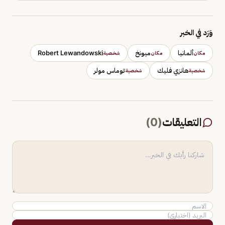
وَرَد في الخبر
ألمانيا
ميونخ
Robert Lewandowski
مكان
مكان
شخصية
هانزي فليك
توماس مولر
شخصية
شخصية
التعليقات
(
0
)