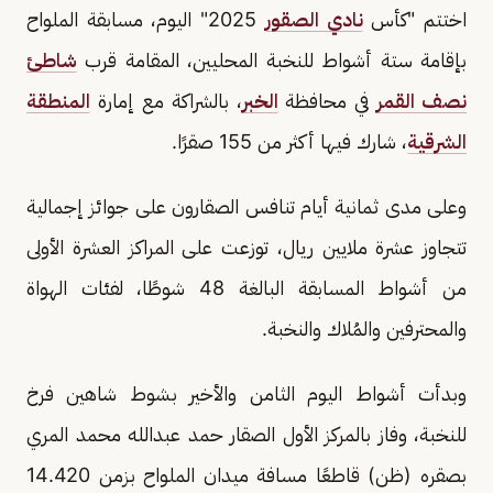
اختتم "كأس
نادي الصقور
2025" اليوم، مسابقة الملواح
بإقامة ستة أشواط للنخبة المحليين، المقامة قرب
شاطئ
نصف القمر
في محافظة
الخبر
، بالشراكة مع إمارة
المنطقة
الشرقية
، شارك فيها أكثر من 155 صقرًا.
وعلى مدى ثمانية أيام تنافس الصقارون على جوائز إجمالية
تتجاوز عشرة ملايين ريال، توزعت على المراكز العشرة الأولى
من أشواط المسابقة البالغة 48 شوطًا، لفئات الهواة
والمحترفين والمُلاك والنخبة.
وبدأت أشواط اليوم الثامن والأخير بشوط شاهين فرخ
للنخبة، وفاز بالمركز الأول الصقار حمد عبدالله محمد المري
بصقره (ظن) قاطعًا مسافة ميدان الملواح بزمن 14.420