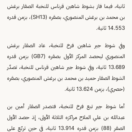
ثانية، فيما فاز بشوط شاهين قرناس للنخبة الصقار برغش
بن محمد بن برغش المنصوري، بصقره (SH13)، بزمن قدره
14.553 ثانية.
وفي شوط جير شاهين فرخ للنخبة، عاد الصقار برغش
المنصوري ليحصد المركز الأول بصقره (GB7) بزمن قدره
13.689 ثانية، وفي شوط جير شاهين قرناس للنخبة، تصدّر
الشوط الصقار حميد بن محمد بن برغش المنصوري، بصقره
(حصري)، بزمن 13.624 ثانية.
أما شوط جير تبع فرخ للنخبة، فتصدر الصقار أمين بن
عبدالله بن علي الملاح مراكزه الثلاثة الأولى، إذ حصد الأول
الصقر (88) بزمن قدره 13.914 ثانية، في حين تربّع على