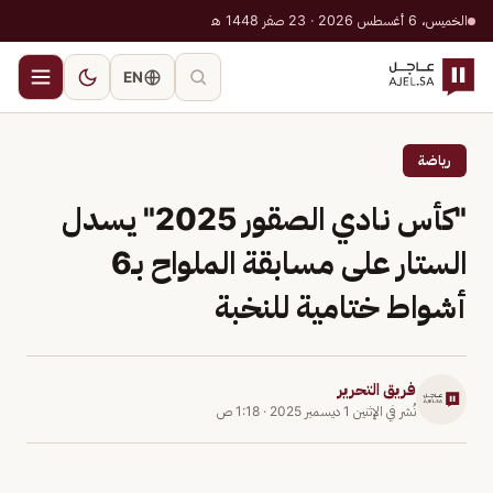
الخميس، 6 أغسطس 2026 · 23 صفر 1448 هـ
EN
رياضة
"كأس نادي الصقور 2025" يسدل
الستار على مسابقة الملواح بـ6
أشواط ختامية للنخبة
فريق التحرير
نُشر في
الإثنين 1 ديسمبر 2025
·
1:18 ص