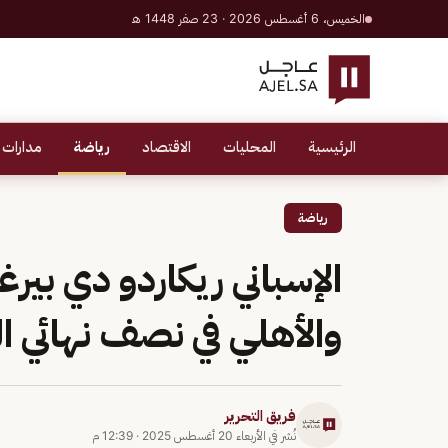
الخميس، 6 أغسطس 2026 · 23 صفر 1448 هـ
الرئيسية
المحليات
الاقتصاد
رياضة
مدارات 
رياضة
الإسباني ريكاردو دي بير
والأهلي في نصف نهائي 
فريق التحرير
نُشر في
الأربعاء 20 أغسطس 2025
·
12:39 م