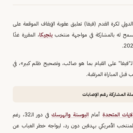
الدولي لكرة القدم (فيفا) تعليق عقوبة الإيقاف الموقعة على
 يسمح له بالمشاركة في مواجهة منتخب
بلجيكا
، المقررة غدًا
"فيفا" على القيام بما هو صائب، وتصحيح ظلم كبير»، في
 قبل المباراة المرتقبة.
لة المشاركة رغم الإصابات
لايات المتحدة
أمام
البوسنة والهرسك
في دور الـ32، رغم
 المنتخب الأمريكي بهدفين دون رد، ليواجه خطر الغياب عن