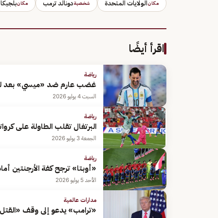
الولايات المتحدة
دونالد ترمب
بلجيكا
مكان
شخصية
مكان
اقرأ أيضًا
رياضة
غضب عارم ضد «ميسي» بعد لقطة
السبت 4 يوليو 2026
رياضة
البرتغال تقلب الطاولة على كروا
الجمعة 3 يوليو 2026
رياضة
«أوبتا» ترجح كفة الأرجنتين أمام 
الأحد 5 يوليو 2026
مدارات عالمية
«ترامب» يدعو إلى وقف «القتل ال