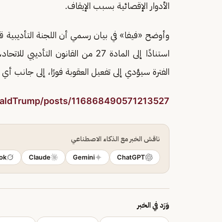
الأدوار الإقصائية بسبب الإيقاف.
وأوضح «فيفا» في بيان رسمي أن اللجنة التأديبية قر
استنادًا إلى المادة 27 من القانون 
الفترة سيؤدي إلى تفعيل العقوبة فورًا، إلى جانب أ
onaldTrump/posts/116868490571213527
ناقش الخبر مع الذكاء الاصطناعي
ok
Claude
Gemini
ChatGPT
وَرَد في الخبر