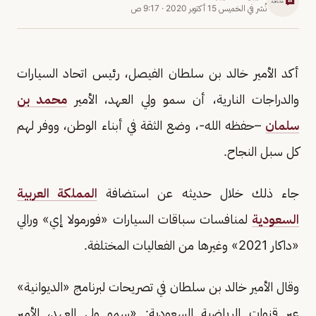
نُشر في
الخميس 15 أكتوبر 2020
·
9:17 ص
أكد الأمير خالد بن سلطان الفيصل، رئيس اتحاد السيارات
والدراجات النارية، أن سمو ولي العهد، الأمير
محمد بن
سلمان
–حفظه الله-، وضع الثقة في أبناء الوطن، ووفر لهم
كل سبل النجاح.
جاء ذلك خلال حديثه عن استضافة
المملكة العربية
السعودية
لمنافسات سباقات السيارات «فورمولا إي» ورالي
«داكار 2021» وغيرها من الفعاليات المختلفة.
وقال الأمير خالد بن سلطان في تصريحات لبرنامج «الديوانية»
عبر قنوات الرياضية السعودية: «سمو ولي العهد، الأمير