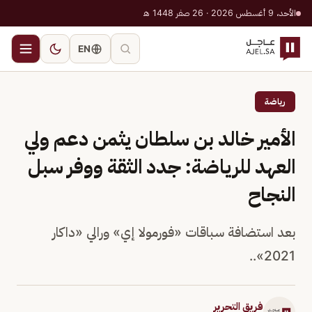
الأحد، 9 أغسطس 2026 · 26 صفر 1448 هـ
EN
رياضة
الأمير خالد بن سلطان يثمن دعم ولي
العهد للرياضة: جدد الثقة ووفر سبل
النجاح
بعد استضافة سباقات «فورمولا إي» ورالي «داكار
2021»..
فريق التحرير