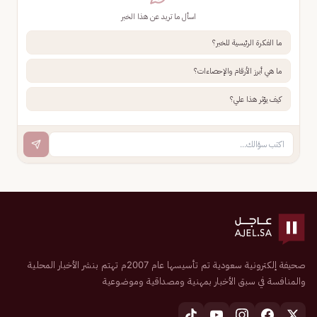
اسأل ما تريد عن هذا الخبر
ما الفكرة الرئيسية للخبر؟
ما هي أبرز الأرقام والإحصاءات؟
كيف يؤثر هذا علي؟
صحيفة إلكترونية سعودية تم تأسيسها عام 2007م تهتم بنشر الأخبار المحلية
والمنافسة في سبق الأخبار بمهنية ومصداقية وموضوعية