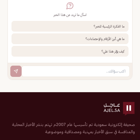
اسأل ما تريد عن هذا الخبر
ما الفكرة الرئيسية للخبر؟
ما هي أبرز الأرقام والإحصاءات؟
كيف يؤثر هذا علي؟
صحيفة إلكترونية سعودية تم تأسيسها عام 2007م تهتم بنشر الأخبار المحلية
والمنافسة في سبق الأخبار بمهنية ومصداقية وموضوعية