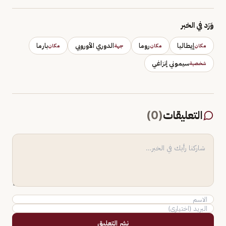
وَرَد في الخبر
إيطاليا
روما
الدوري الأوروبي
بارما
مكان
مكان
جهة
مكان
سيموني إنزاغي
شخصية
التعليقات
(
0
)
نشر التعليق