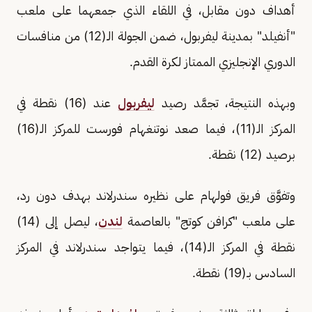
أهداف دون مقابل، في اللقاء الذي جمعهما على ملعب
"أنفيلد" بمدينة ليفربول، ضمن الجولة الـ(12) من منافسات
الدوري الإنجليزي الممتاز لكرة القدم.
وبهذه النتيجة، تجمَّد رصيد
ليفربول
عند (16) نقطة في
المركز الـ(11)، فيما صعد نوتنغهام فورست للمركز الـ(16)
برصيد (12) نقطة.
وتفوَّق فريق فولهام على نظيره سندرلاند بهدف دون رد،
على ملعب "كرافن كوتج" بالعاصمة
لندن
، ليصل إلى (14)
نقطة في المركز الـ(14)، فيما يتواجد سندرلاند في المركز
السادس بـ(19) نقطة.