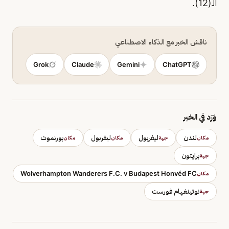
الـ(12).
ناقش الخبر مع الذكاء الاصطناعي
Grok
Claude
Gemini
ChatGPT
وَرَد في الخبر
لندن
ليفربول
ليفربول
بورنموث
مكان
جهة
مكان
مكان
برايتون
جهة
Wolverhampton Wanderers F.C. v Budapest Honvéd FC
مكان
نوتينغهام فورست
جهة