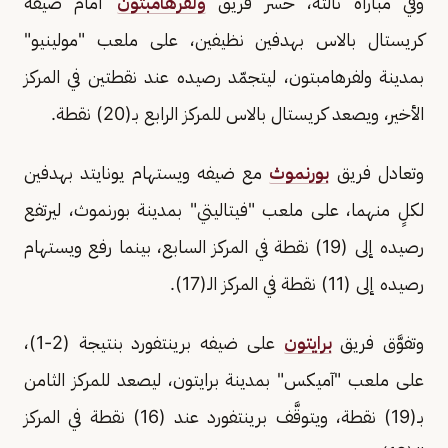
وفي مباراة ثالثة، خسر فريق
ولفرهامبتون
أمام ضيفه
كريستال بالاس بهدفين نظيفين، على ملعب "مولينيو"
بمدينة ولفرهامبتون، ليتجمّد رصيده عند نقطتين في المركز
الأخير، ويصعد كريستال بالاس للمركز الرابع بـ(20) نقطة.
وتعادل فريق
بورنموث
مع ضيفه ويستهام يونايتد بهدفين
لكلٍ منهما، على ملعب "فيتاليتي" بمدينة بورنموث، ليرتفع
رصيده إلى (19) نقطة في المركز السابع، بينما رفع ويستهام
رصيده إلى (11) نقطة في المركز الـ(17).
وتفوَّق فريق
برايتون
على ضيفه برينتفورد بنتيجة (2-1)،
على ملعب "آميكس" بمدينة برايتون، ليصعد للمركز الثامن
بـ(19) نقطة، ويتوقَّف برينتفورد عند (16) نقطة في المركز