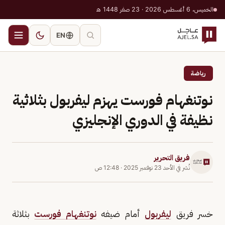
الخميس، 6 أغسطس 2026 · 23 صفر 1448 هـ
EN
رياضة
نوتنغهام فورست يهزم ليفربول بثلاثية
نظيفة في الدوري الإنجليزي
فريق التحرير
نُشر في
الأحد 23 نوفمبر 2025
·
12:48 ص
خسر فريق
ليفربول
أمام ضيفه
نوتنغهام فورست
بثلاثة