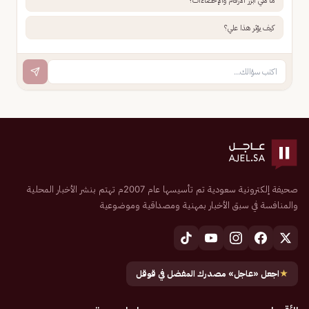
ما هي أبرز الأرقام والإحصاءات؟
كيف يؤثر هذا علي؟
صحيفة إلكترونية سعودية تم تأسيسها عام 2007م تهتم بنشر الأخبار المحلية
والمنافسة في سبق الأخبار بمهنية ومصداقية وموضوعية
★
اجعل «عاجل» مصدرك المفضل في قوقل