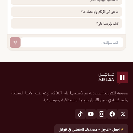
ما هي أبرز الأرقام والإحصاءات؟
كيف يؤثر هذا علي؟
صحيفة إلكترونية سعودية تم تأسيسها عام 2007م تهتم بنشر الأخبار المحلية
والمنافسة في سبق الأخبار بمهنية ومصداقية وموضوعية
★
اجعل «عاجل» مصدرك المفضل في قوقل