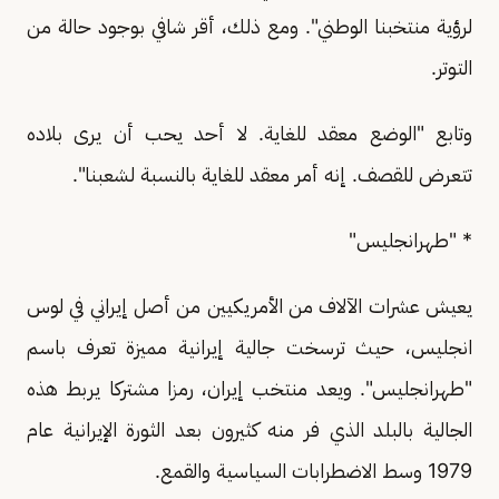
لرؤية منتخبنا الوطني". ومع ذلك، أقر شافي بوجود حالة من
التوتر.
وتابع "الوضع معقد للغاية. لا أحد يحب أن يرى بلاده
تتعرض للقصف. إنه أمر معقد للغاية بالنسبة لشعبنا".
* "طهرانجليس"
يعيش عشرات الآلاف من الأمريكيين من أصل إيراني في لوس
انجليس، حيث ترسخت جالية إيرانية مميزة تعرف باسم
"طهرانجليس". ويعد منتخب إيران، رمزا مشتركا يربط هذه
الجالية بالبلد الذي فر منه كثيرون بعد الثورة الإيرانية عام
1979 وسط الاضطرابات السياسية والقمع.