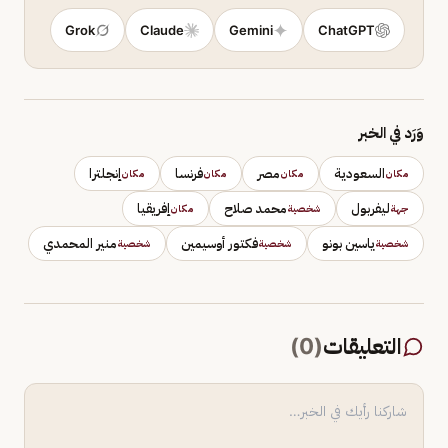
Grok
Claude
Gemini
ChatGPT
وَرَد في الخبر
السعودية
مصر
فرنسا
إنجلترا
مكان
مكان
مكان
مكان
ليفربول
محمد صلاح
إفريقيا
جهة
شخصية
مكان
ياسين بونو
فكتور أوسيمين
منير المحمدي
شخصية
شخصية
شخصية
التعليقات
(
0
)