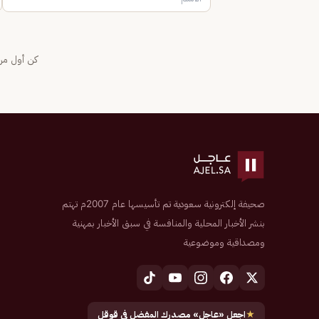
كن أول من 
صحيفة إلكترونية سعودية تم تأسيسها عام 2007م تهتم
بنشر الأخبار المحلية والمنافسة في سبق الأخبار بمهنية
ومصداقية وموضوعية
★
اجعل «عاجل» مصدرك المفضل في قوقل