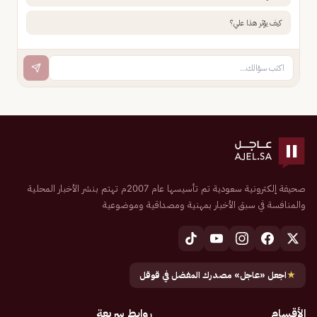
كيف يؤثر هذا علي؟
صحيفة إلكترونية سعودية تم تأسيسها عام 2007م تهتم بنشر الأخبار المحلية
والمنافسة في سبق الأخبار بمهنية ومصداقية وموضوعية
★
اجعل «عاجل» مصدرك المفضل في قوقل
الأقسام
روابط سريعة