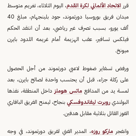
قرر
الاتحاد الألماني لكرة القدم
، اليوم الثلاثاء، تغريم متوسط
ميدان فريق بوروسيا دورتموند، جود بلينجهام، مبلغ 40
ألف يورو، بسبب تصرف غير رياضي، بعد أن انتقد الحكم
فيلكس تسافير، عقب الهزيمة أمام غريمه اللدود بايرن
ميونخ.
ورفض تسفاير ضغوط لاعبي دورتموند من أجل الحصول
على ركلة جزاء، قبل أن يحتسب واحدة لصالح بايرن، بعد
لمسة يد من المدافع
ماتس هوملز
داخل المنطقة، نفذها
البولندي
روبرت ليفاندوفسكي
بنجاح، ليمنح الفريق البافاري
الفوز القاتل بثلاثية مقابل هدفين.
وانفجر
ماركو روزه
، المدير الفني لفريق دورتموند، في وجه