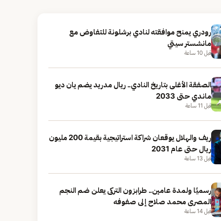
رودري يمنح موافقته لنادي برشلونة للتفاوض مع
مانشستر سيتي
قبل 10 ساعة
الصفقة الأغلى بتاريخ النادي.. ريال مدريد يضم يان ديو
ماندي حتى 2033
قبل 11 ساعة
ريف والهلال يوقعان شراكة استراتيجية بقيمة 200 مليون
ريال حتى عام 2031
قبل 13 ساعة
رسميًا ولمدة عامين.. طرابزون التركى يعلن ضم النجم
المصرى محمد صلاح إلى صفوفه
قبل 14 ساعة