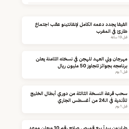
الفيفا يجدد دعمه الكامل لإنفانتينو عقب اجتماع
طارئ في المغرب
قبل 19 ساعة
مهرجان ولي العهد للهجن في نسخته الثامنة يعلن
برنامجه بجوائز تتجاوز 50 مليون ريال
قبل 1 يوم
سحب قرعة النسخة الثالثة من دوري أبطال الخليج
للأندية في الـ24 من أغسطس الجاري
قبل 1 يوم
طرابزون يبدأ بيع قميص صلاح رقم 10 ويعلن موعد