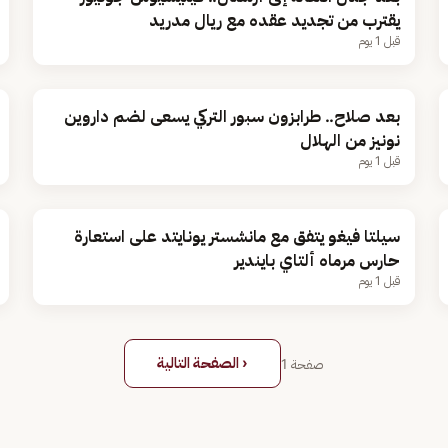
يقترب من تجديد عقده مع ريال مدريد
قبل 1 يوم
بعد صلاح.. طرابزون سبور التركي يسعى لضم داروين
نونيز من الهلال
قبل 1 يوم
سيلتا فيغو يتفق مع مانشستر يونايتد على استعارة
حارس مرماه ألتاي بايندير
قبل 1 يوم
‹ الصفحة التالية
صفحة
1