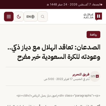
الجمعة، 7 أغسطس 2026 · 24 صفر 1448 هـ
EN
رياضة
الصدعان: تعاقد الهلال مع دياز ذكي..
وعودته للكرة السعودية خبر مفرح
فريق التحرير
نُشر في
الخميس 17 فبراير 2022
·
5:00 ص
<div class="paragraphs"><p>رامون دياز يصل الرياض</p></div>