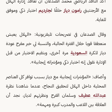
أكد الناقد الرياضي محمد الصدعان أن تعاقد إدارة الهلال
مع الأرجنتيني
رامون دياز
خلفًا ل
جارديم
اختيار ذكي وموفق
للغاية.
وقال الصدعان في تصريحات تليفزيونية: «الهلال يعيش
منعطفا قويا خلال الفترة الحالية، والنسبة لي خبر مفرج عودة
دياز للكرة
السعودية
مرة أخرى، وبتقيم الاختيار من قبل
الإدارة نقول إنه اختيار ذكي ومؤشراته إيجابية».
وأضاف: «المؤشرات إيجابية مع دياز بسبب توافر كل العناصر
المحلية داخل الهلال لتحقيق النجاح، عندما شاهدنا نظرة
عبدالله عطيف
وسلمان الفرج ونظرتهم لدياز، نجد أن
العلاقة بين اللاعب والمدرب كبيرة ومهمة».