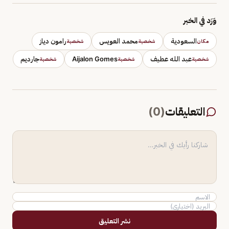
وَرَد في الخبر
السعودية
محمد العويس
رامون دياز
مكان
شخصية
شخصية
عبد الله عطيف
Aijalon Gomes
جارديم
شخصية
شخصية
شخصية
التعليقات
(
0
)
نشر التعليق