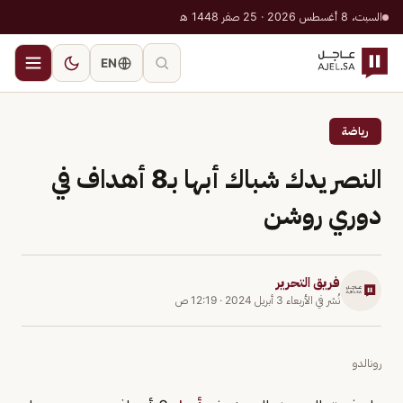
السبت، 8 أغسطس 2026 · 25 صفر 1448 هـ
EN
رياضة
النصر يدك شباك أبها بـ8 أهداف في
دوري روشن
فريق التحرير
نُشر في
الأربعاء 3 أبريل 2024
·
12:19 ص
رونالدو