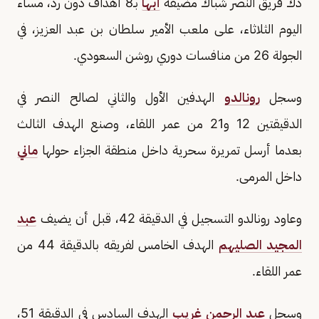
دك فريق النصر شباك مضيفه
أبها
بـ8 أهداف دون رد، مساء
اليوم الثلاثاء، على ملعب الأمير سلطان بن عبد العزيز، في
الجولة 26 من منافسات دوري روشن السعودي.
وسجل
رونالدو
الهدفين الأول والثاني لصالح النصر في
الدقيقتين 12 و21 من عمر اللقاء، وصنع الهدف الثالث
بعدما أرسل تمريرة سحرية داخل منطقة الجزاء حولها
ماني
داخل المرمى.
وعاود رونالدو التسجيل في الدقيقة 42، قبل أن يضيف
عبد
المجيد الصليهم
الهدف الخامس لفريقه بالدقيقة 44 من
عمر اللقاء.
وسجل
عبد الرحمن غريب
الهدف السادس في الدقيقة 51،