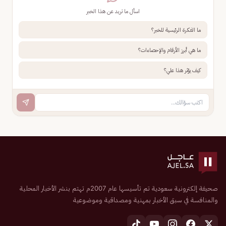
اسأل ما تريد عن هذا الخبر
ما الفكرة الرئيسية للخبر؟
ما هي أبرز الأرقام والإحصاءات؟
كيف يؤثر هذا علي؟
صحيفة إلكترونية سعودية تم تأسيسها عام 2007م تهتم بنشر الأخبار المحلية
والمنافسة في سبق الأخبار بمهنية ومصداقية وموضوعية