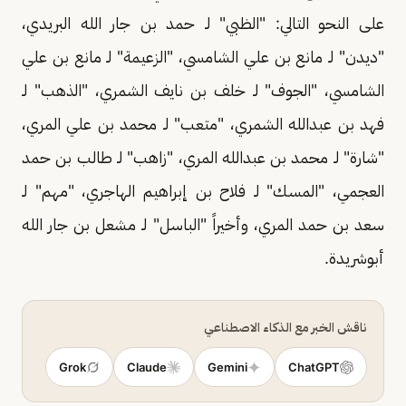
على النحو التالي: "الظبي" لـ حمد بن جار الله البريدي،
"ديدن" لـ مانع بن علي الشامسي، "الزعيمة" لـ مانع بن علي
الشامسي، "الجوف" لـ خلف بن نايف الشمري، "الذهب" لـ
فهد بن عبدالله الشمري، "متعب" لـ محمد بن علي المري،
"شارة" لـ محمد بن عبدالله المري، "زاهب" لـ طالب بن حمد
العجمي، "المسك" لـ فلاح بن إبراهيم الهاجري، "مهم" لـ
سعد بن حمد المري، وأخيراً "الباسل" لـ مشعل بن جار الله
أبوشريدة.
ناقش الخبر مع الذكاء الاصطناعي
Grok
Claude
Gemini
ChatGPT