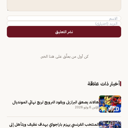
نشر التعليق
كن أول من يعلّق على هذا الخبر.
أخبار ذات علاقة
هالاند يصعق البرازيل ويقود النرويج لربع نهائي المونديال
الإثنين 6 يوليو 2026
المنتخب الفرنسي يهزم باراجواي بهدف نظيف ويتأهل إلى