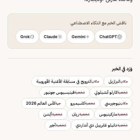
ناقش الخبر مع الذكاء الاصطناعي
Grok
Claude
Gemini
ChatGPT
وَرَد في الخبر
البرازيل
النرويج في مسابقة الأغنية الأوروبية
مكان
مكان
كارلو أنشيلوتي
فينيسيوس جونيور
شخصية
شخصية
نيوجيرسي
كاسيميرو
كأس العالم 2026
مكان
شخصية
جهة
ماركينيوس
ريان
ألِسَن
شخصية
شخصية
شخصية
دانيلو غابرييل دي أنداردي
أجير
شخصية
شخصية