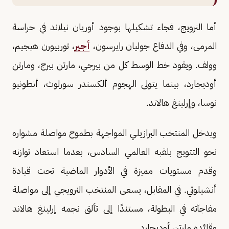
أما النرويج، فجاء تشكيلها بوجود أوريان نيلاند في حراسة
المرمى، وفي الدفاع جوليان رايرسون،
أجير
، توربيورن هيجيم،
وولف. ويقود خط الوسط كل من بيرجي، مارتن بيرج، ومارتن
أوديجارد، بينما يتولى الهجوم ألكسندر سورلوث، أنطونيو
نوسا، وإرلينغ هالاند.
ويدخل المنتخب البرازيلي المواجهة بطموح مواصلة مشواره
نحو التتويج بلقبه العالمي السادس، بعدما استعاد توازنه
وقدم مستويات مميزة في الأدوار الماضية تحت قيادة
أنشيلوتي. في المقابل، يسعى المنتخب النرويجي إلى مواصلة
مفاجآته في البطولة، مستندًا إلى تألق نجمه إرلينغ هالاند
وقائده مارتن أوديجارد.