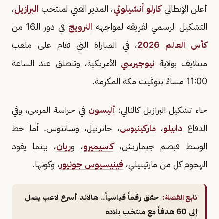
أعلن الإيطالي
كارلو أنشيلوتي
، المدير الفني لمنتخب
البرازيل
،
التشكيل الرسمي لفريقه لمواجهة
النرويج
في دور الـ16 من
كأس العالم 2026
، في المباراة التي تقام على ملعب
ميتلايف بولاية
نيوجيرسي
الأمريكية، وتنطلق عند الساعة
11:00 مساءً بتوقيت مكة المكرمة.
جاء تشكيل البرازيل كالتالي:
أليسون
في حراسة المرمى، وفي
الدفاع
دانيلو
،
ماركينيوس
، جابرييل، وسانتوس. أما خط
الوسط فيضم جيماريش،
كاسيميرو
، و
ريان
، بينما يقود
الهجوم كل من مارتينيلي،
فينيسيوس جونيور
، وكونها.
تابع القصة:
حقق رقماً قياسياً.. هالاند أسرع لاعب يصل
إلى 60 هدفاً مع منتخب بلاده