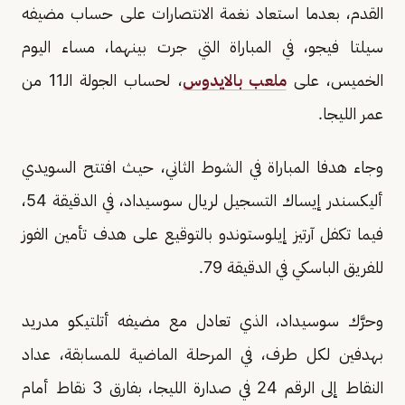
القدم، بعدما استعاد نغمة الانتصارات على حساب مضيفه
سيلتا فيجو، في المباراة التي جرت بينهما، مساء اليوم
الخميس، على
ملعب بالايدوس
، لحساب الجولة الـ11 من
عمر الليجا.
وجاء هدفا المباراة في الشوط الثاني، حيث افتتح السويدي
أليكسندر إيساك التسجيل لريال سوسيداد، في الدقيقة 54،
فيما تكفل آرتيز إيلوستوندو بالتوقيع على هدف تأمين الفوز
للفريق الباسكي في الدقيقة 79.
وحرَّك سوسيداد، الذي تعادل مع مضيفه أتلتيكو مدريد
بهدفين لكل طرف، في المرحلة الماضية للمسابقة، عداد
النقاط إلى الرقم 24 في صدارة الليجا، بفارق 3 نقاط أمام