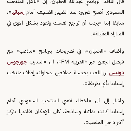
قال الناقد الرياضي عبدالله الحنيان، إن «تأهل المنتخب
السعودي أصبح ضرورة بعد الظهور الضعيف أمام
إسبانيا
»،
متابعًا إننا «يجب أن تراجع نفسك وتعود بشكل أقوى في
المباراة المقبلة».
وأضاف «الحنيان»، في تصريحات ببرنامج «ملاعب» مع
فيصل الجفن عبر «العربية FM»، أن «المدرب
جورجوس
دونيس
برر اللعب بخمسة مدافعين بمحاولته إيقاف منتخب
إسبانيا بأي طريقة».
وأشار إلى أن «أخطاء لاعبي المنتخب السعودي أمام
إسبانيا كانت بدائية وساذجة، كان بالإمكان تفاديها بتركيز
أكبر داخل الملعب».