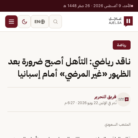
الأحد، 9 أغسطس 2026 · 26 صفر 1448 هـ
EN
رياضة
ناقد رياضي: التأهل أصبح ضرورة بعد
الظهور «غير المرضي» أمام إسبانيا
فريق التحرير
نُشر في
الإثنين 22 يونيو 2026
·
6:27 م
المنتخب السعودي