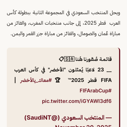
ويحل المنتخب السعودي في المجموعة الثانية ببطولة كأس
العرب قطر 2025، إلى جانب منتخبات المغرب، والفائز من
مباراة عُمان والصومال، والفائز من مباراة جزر القمر واليمن.
قائمـة صُقورنا هُـنا 🇸🇦📋
__ 23 لاعبًا يُمثلون "الأخضر" في كأس العرب
FIFA قطر 2025™️ 🏆
#معاك_يالأخضر
|
#FIFArabCup
pic.twitter.com/iGYAWI3df6
— المنتخب السعودي (@SaudiNT)