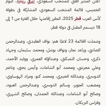
أعلن المدير الفني للمنتخب السعودي،
إيرفي رينارد
، اليوم
الخميس، قائمة المنتخب السعودي، المشاركة في بطولة
كأس العرب
قطر
2025، المقرر إقامتها خلال الفترة من 1 إلى
18 ديسمبر المقبل في دولة قطر.
وشملت القائمة 23 لاعبًا هم: نواف العقيدي، وعبدالرحمن
الصانبي، وراغد نجار، ونواف بوشل، ومحمد سليمان، وجهاد
ذكري، وحسان التمبكتي، وعبدالإله العمري، ووليد الأحمد،
وعلي مجرشي، ومحمد أبو الشامات، وأيمن يحيى، وناصر
الدوسري، وعبدالله الخيبري، ومحمد كنو، ومراد الهوساوي،
ومصعب الجوير، وسالم الدوسري، وعبدالرحمن العبود،
وصالح أبو الشامات، وعبدالله الحمدان، وصالح الشهري،
وفراس البريكان.