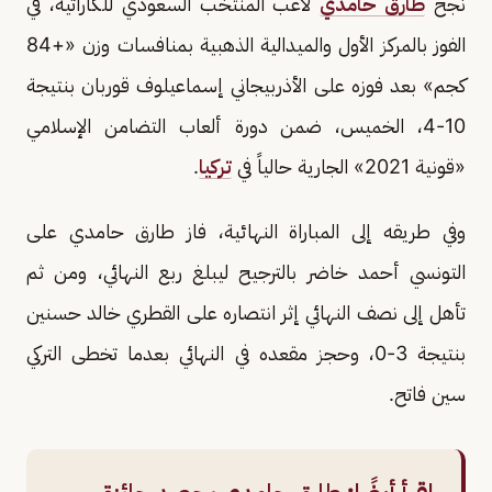
نجح
طارق حامدي
لاعب المنتخب السعودي للكاراتيه، في
الفوز بالمركز الأول والميدالية الذهبية بمنافسات وزن «+84
كجم» بعد فوزه على الأذربيجاني إسماعيلوف قوربان بنتيجة
10-4، الخميس، ضمن دورة ألعاب التضامن الإسلامي
«قونية 2021» الجارية حالياً في
تركيا
.
وفي طريقه إلى المباراة النهائية، فاز طارق حامدي على
التونسي أحمد خاضر بالترجيح ليبلغ ربع النهائي، ومن ثم
تأهل إلى نصف النهائي إثر انتصاره على القطري خالد حسنين
بنتيجة 3-0، وحجز مقعده في النهائي بعدما تخطى التركي
سين فاتح.