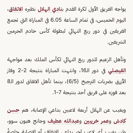
يواجه الفريق الأول لكرة القدم ب
نادي الهلال
نظيره
الاتفاق
،
اليوم الخميس، في تمام الساعة 6.05 في المباراة التي تجمع
الفريقين في دور ربع النهائي لبطولة كأس خادم الحرمين
الشريفين.
وتأهل الزعيم للدور ربع النهائي لكأس الملك بعد مواجهة
الفيصلي
في دور الـ16، وانتهت المباراة بنتيجة 2-2 وفاز
الأزرق بضربات الترجيح (6/5)، بينما تأهل الاتفاق لدور الـ8
بعد فوزه على فريق أحد بنتيجة 7-1.
ويغيب عن الهلال أربعة لاعبين بداعي الإصابة، هم
حسن
كادش
و
عمر خريبين
و
عبدالله عطيف
وجانج هيون سوو،
ولن يغيب أي لاعب آخر بداعي الإيقاف أو الإصابة خاصةً