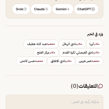
Grok
Claude
Gemini
ChatGPT
وَرَد في الخبر
أبها
نادي الهلال
عبد الله عطيف
مكان
مكان
شخصية
نادي الفيصلي لكرة القدم
مركز الفتح
مكان
مكان
عمر خربين
نادي الاتفاق
حسن كادش
شخصية
مكان
شخصية
التعليقات
(
0
)